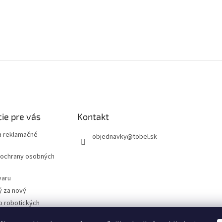
ie pre vás
Kontakt
 reklamačné
objednavky
@
tobel.sk
ochrany osobných
varu
ý za nový
o robotických