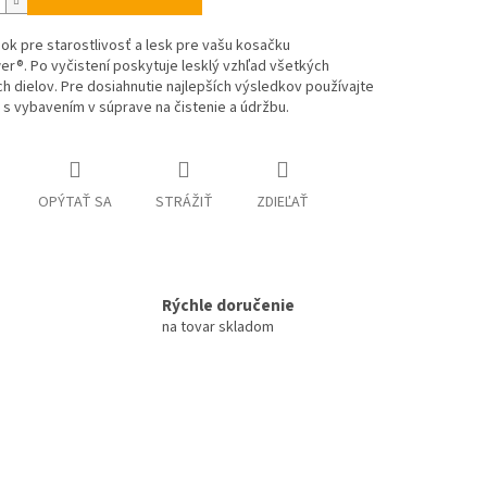
ok pre starostlivosť a lesk pre vašu kosačku
r®. Po vyčistení poskytuje lesklý vzhľad všetkých
h dielov. Pre dosiahnutie najlepších výsledkov používajte
s vybavením v súprave na čistenie a údržbu.
OPÝTAŤ SA
STRÁŽIŤ
ZDIEĽAŤ
Rýchle doručenie
na tovar skladom