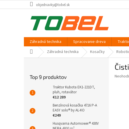
Prejsť
objednavky@tobel.sk
na
obsah
Záhradná technika
Spracovanie dreva
Trakt
Domov
Záhradná technika
Kosačky
Roboti
B
Čist
o
č
Priemer
Neohod
Top 9 produktov
n
hodnote
ý
produkt
Traktor Kubota EK1-221DT,
p
pluh, rotavátor
je
€12 289
0,0
a
z
n
Benzínová kosačka 4716 P-A
5
EASY solo® by AL-KO
e
hviezdič
€249
l
Husqvarna Automower® 430V
NERA
4800 m²