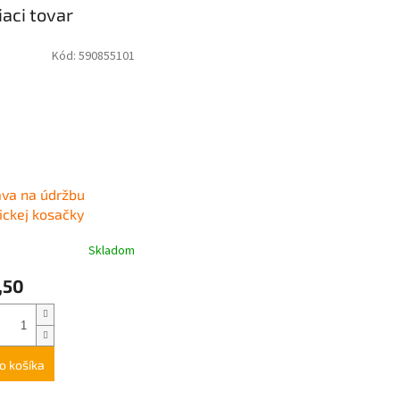
iaci tovar
Kód:
590855101
va na údržbu
ickej kosačky
Skladom
,50
o košíka