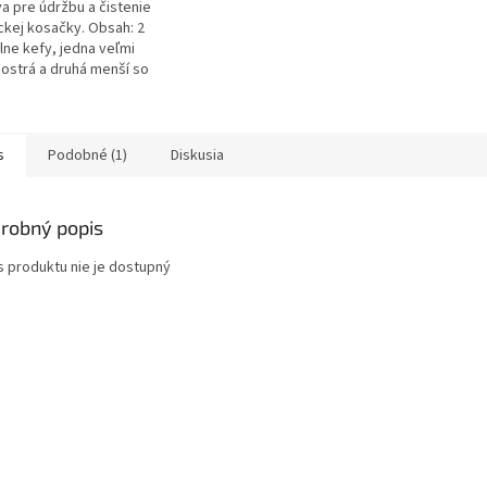
a pre údržbu a čistenie
ckej kosačky. Obsah: 2
lne kefy, jedna veľmi
 ostrá a druhá menší so
ou na odstraňovanie
 nečistôt, 1 špeciálny...
s
Podobné (1)
Diskusia
robný popis
s produktu nie je dostupný