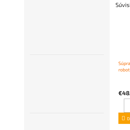
Súvis
Súpra
robot
€48
D