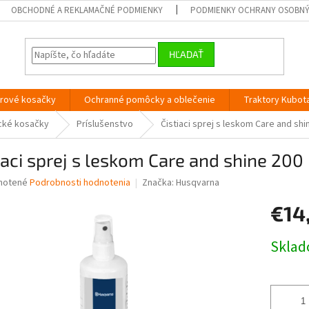
OBCHODNÉ A REKLAMAČNÉ PODMIENKY
PODMIENKY OCHRANY OSOBN
HĽADAŤ
orové kosačky
Ochranné pomôcky a oblečenie
Traktory Kubot
cké kosačky
Príslušenstvo
Čistiaci sprej s leskom Care and shi
iaci sprej s leskom Care and shine 200
né
notené
Podrobnosti hodnotenia
Značka:
Husqvarna
nie
€14
u
Jednotk
Skla
cena:
iek.