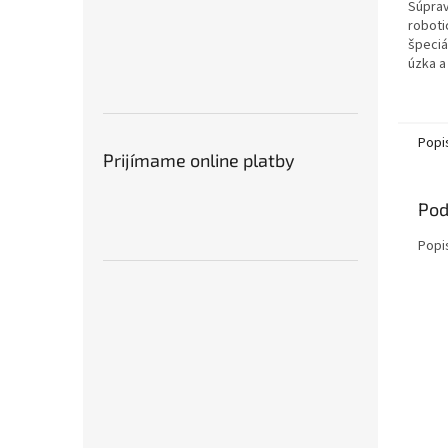
Súprav
roboti
špeciá
úzka a
škrabk
trávy a
Popi
Prijímame online platby
Pod
Popi