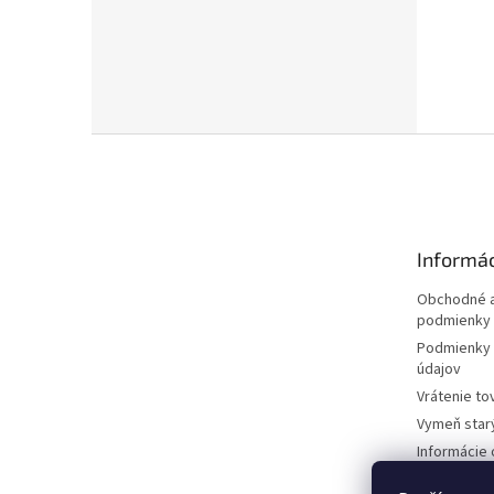
Z
á
p
ä
t
Informác
i
e
Obchodné a
podmienky
Podmienky 
údajov
Vrátenie to
Vymeň star
Informácie 
kosačkách