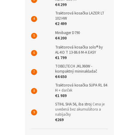
€4 299
Traktorová kosačka LAZER LT
102 HW
€2 499
Minibager D790
€4 200
Traktorová kosačka solo® by
AL-KO T 13-86.6 M-A EASY
€1 799
TOBELTECH JKL360W -
kompaktný mininakladač
€4 650
Traktorová kosačka SUPA RL 84
H
+ darček
€1 989
STIHL SHA 56, iba stroj
Cena je
uvedená bez akumulátora a
nabíjačky
€269