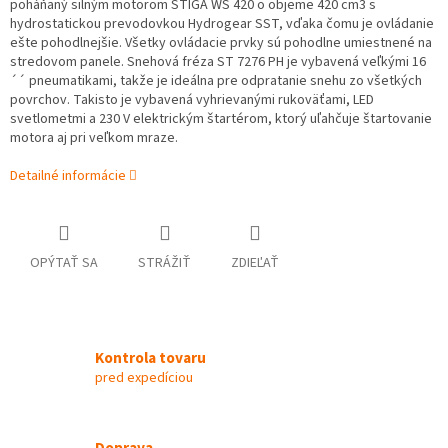
poháňaný silným motorom STIGA WS 420 o objeme 420 cm3 s
hydrostatickou prevodovkou Hydrogear SST, vďaka čomu je ovládanie
ešte pohodlnejšie. Všetky ovládacie prvky sú pohodlne umiestnené na
stredovom panele. Snehová fréza ST 7276 PH je vybavená veľkými 16
´´ pneumatikami, takže je ideálna pre odpratanie snehu zo všetkých
povrchov. Takisto je vybavená vyhrievanými rukoväťami, LED
svetlometmi a 230 V elektrickým štartérom, ktorý uľahčuje štartovanie
motora aj pri veľkom mraze.
Detailné informácie
OPÝTAŤ SA
STRÁŽIŤ
ZDIEĽAŤ
Kontrola tovaru
pred expedíciou
Doprava