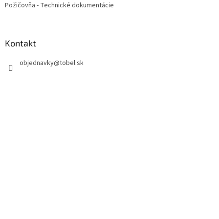
Požičovňa - Technické dokumentácie
Kontakt
objednavky
@
tobel.sk