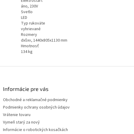
Elektroštart
áno, 230V
Svetlo
LED
Typ rukoväte
vyhrievané
Rozmery
dxšxv, 1440x805x1130 mm
Hmotnosť
134 kg
Z
á
p
ä
Informácie pre vás
t
Obchodné a reklamačné podmienky
i
Podmienky ochrany osobných údajov
e
Vrátenie tovaru
Vymeň starý za nový
Informácie o robotických kosačkách