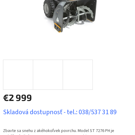
€2 999
Jednotková
Skladová dostupnosť - tel.: 038/537 31 89
cena:
Zbavte sa snehu z akéhokoľvek povrchu. Model ST 7276 PH je