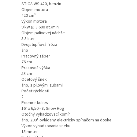
STIGA WS 420, benzín
Objem motora
420 cm³
Výkon motora
9 kW @ 3 600 ot./min.
Objem palivovej nádrže
5.5 liter
Dvojstupňová fréza
áno
Pracovný záber
76 cm
Pracovná výška
53 cm
Oceľový šnek
áno, s pilovými zubami
Počet rýchlostí
2
Priemer kolies
16" x 6,50 - 8, Snow Hog
Otočný vyhadzovací komín
áno, 200° ovládaný elektricky spínačom na doske
Výkon vyhadzovania snehu
15 meter