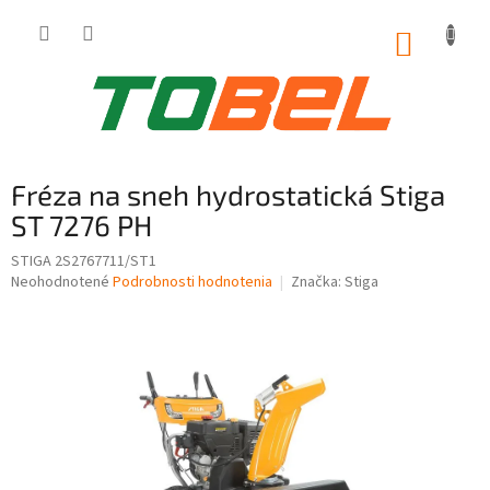
Prejsť
na
NÁKUP
obsah
KOŠÍK
Fréza na sneh hydrostatická Stiga
ST 7276 PH
STIGA 2S2767711/ST1
Priemerné
Neohodnotené
Podrobnosti hodnotenia
Značka:
Stiga
hodnotenie
produktu
je
0,0
z
5
hviezdičiek.