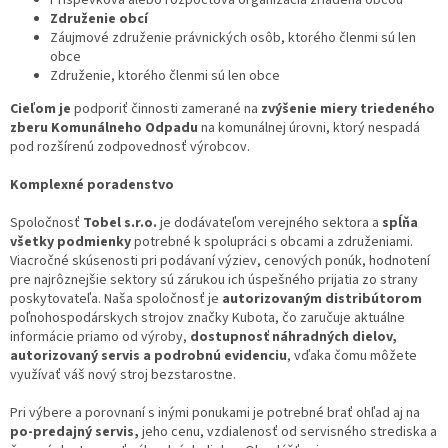
Združenie obcí
Záujmové združenie právnických osôb, ktorého členmi sú len
obce
Združenie, ktorého členmi sú len obce
Cieľom je
podporiť činnosti zamerané na
zvýšenie miery triedeného
zberu Komunálneho Odpadu
na komunálnej úrovni, ktorý nespadá
pod rozšírenú zodpovednosť výrobcov.
Komplexné poradenstvo
Spoločnosť
Tobel s.r.o.
je dodávateľom verejného sektora a
spĺňa
všetky podmienky
potrebné k spolupráci s obcami a združeniami.
Viacročné skúsenosti pri podávaní výziev, cenových ponúk, hodnotení
pre najrôznejšie sektory sú zárukou ich úspešného prijatia zo strany
poskytovateľa. Naša spoločnosť je
autorizovaným distribútorom
poľnohospodárskych strojov značky Kubota, čo zaručuje aktuálne
informácie priamo od výroby,
dostupnosť náhradných dielov,
autorizovaný servis a podrobnú evidenciu
, vďaka čomu môžete
využívať váš nový stroj bezstarostne.
Pri výbere a porovnaní s inými ponukami je potrebné brať ohľad aj na
po-predajný servis,
jeho cenu, vzdialenosť od servisného strediska a