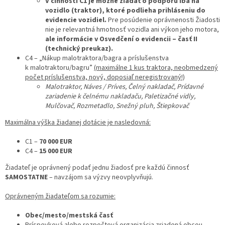
V činnosti C1 je možné žiadať o podporu iba na
vozidlo (traktor), ktoré podlieha prihláseniu do
evidencie vozidiel.
Pre posúdenie oprávnenosti Žiadosti
nie je relevantná hmotnosť vozidla ani výkon jeho motora,
ale informácie v Osvedčení o evidencii – časť II
(technický preukaz).
C4 – „Nákup malotraktora/bagra a príslušenstva
k malotraktoru/bagru”
(maximálne 1 kus traktora, neobmedzený
počet príslušenstva, nový, doposiaľ neregistrovaný!)
Malotraktor, Náves / Príves, Čelný nakladač, Prídavné
zariadenie k čelnému nakladaču, Paletizačné vidly,
Mulčovač, Rozmetadlo, Snežný pluh, Štiepkovač
Maximálna výška žiadanej dotácie je nasledovná:
C1 –
70 000 EUR
C4 –
15 000 EUR
Žiadateľ je oprávnený podať jednu žiadosť pre každú činnosť
SAMOSTATNE
– navzájom sa výzvy neovplyvňujú.
Oprávneným žiadateľom sa rozumie:
Obec/mesto/mestská časť
Príspevková alebo rozpočtová organizácia zriadená obcou