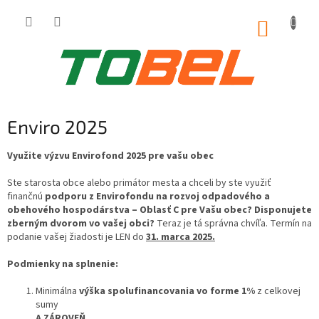
Prejsť
na
NÁKUP
obsah
KOŠÍK
Enviro 2025
Využite výzvu Envirofond 2025 pre vašu obec
Ste starosta obce alebo primátor mesta a chceli by ste využiť
finančnú
podporu z Envirofondu na rozvoj odpadového a
obehového hospodárstva – Oblasť C pre Vašu obec? Disponujete
zberným dvorom vo vašej obci?
Teraz je tá správna chvíľa. Termín na
podanie vašej žiadosti je LEN do
31. marca 2025.
Podmienky na splnenie:
Minimálna
výška spolufinancovania vo forme 1%
z celkovej
sumy
A ZÁROVEŇ