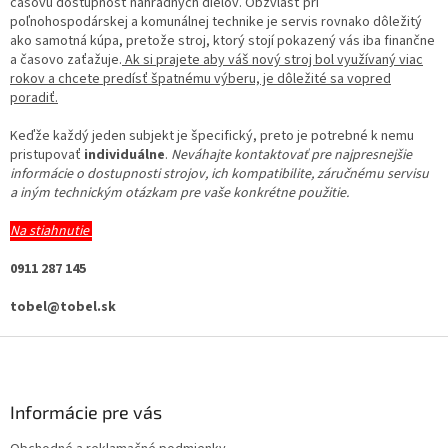
časovú dostupnosť náhradných dielov. Obzvlášť pri
poľnohospodárskej a komunálnej technike je servis rovnako dôležitý
ako samotná kúpa, pretože stroj, ktorý stojí pokazený vás iba finančne
a časovo zaťažuje.
Ak si prajete aby váš nový stroj bol využívaný viac
rokov a chcete predísť špatnému výberu, je dôležité sa vopred
poradiť.
Keďže každý jeden subjekt je špecifický, preto je potrebné k nemu
pristupovať
individuálne
.
Neváhajte kontaktovať pre najpresnejšie
informácie o dostupnosti strojov, ich kompatibilite, záručnému servisu
a iným technickým otázkam pre vaše konkrétne použitie.
Na stiahnutie
0911 287 145
tobel@tobel.sk
Z
á
p
ä
Informácie pre vás
t