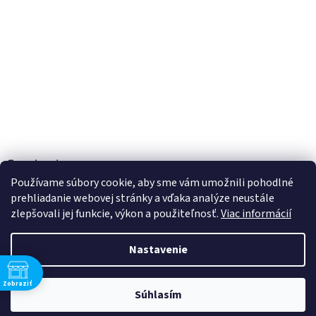
Facebook
Používame súbory cookie, aby sme vám umožnili pohodlné
prehliadanie webovej stránky a vďaka analýze neustále
zlepšovali jej funkcie, výkon a použiteľnosť.
Viac informácií
Vytvoril Shoptet
Nastavenie
Copyright 2026
TOBEL s.r.o.
. Všetky práva vyhradené.
Upraviť
Zobraziť
Súhlasím
nastavenie cookies