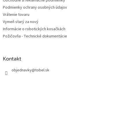
Obchodné a reklamačné podmienky
i
Podmienky ochrany osobných údajov
e
Vrátenie tovaru
Vymeň starý za nový
Informácie o robotických kosačkách
Požičovňa - Technické dokumentácie
Kontakt
objednavky
@
tobel.sk