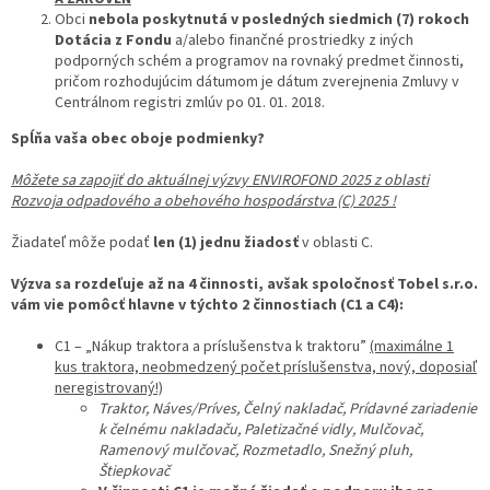
Obci
nebola poskytnutá v posledných siedmich (7) rokoch
Dotácia z Fondu
a/alebo finančné prostriedky z iných
podporných schém a programov na rovnaký predmet činnosti,
pričom rozhodujúcim dátumom je dátum zverejnenia Zmluvy v
Centrálnom registri zmlúv po 01. 01. 2018.
Spĺňa vaša obec oboje podmienky?
Môžete sa zapojiť do aktuálnej výzvy ENVIROFOND 2025 z oblasti
Rozvoja odpadového a obehového hospodárstva (C) 2025 !
Žiadateľ môže podať
len (1) jednu žiadosť
v oblasti C.
Výzva sa rozdeľuje až na 4 činnosti, avšak spoločnosť Tobel s.r.o.
vám vie pomôcť hlavne v týchto 2 činnostiach (C1 a C4):
C1 – „Nákup traktora a príslušenstva k traktoru”
(maximálne 1
kus traktora, neobmedzený počet príslušenstva, nový, doposiaľ
neregistrovaný!)
Traktor, Náves/Príves, Čelný nakladač, Prídavné zariadenie
k čelnému nakladaču, Paletizačné vidly, Mulčovač,
Ramenový mulčovač, Rozmetadlo, Snežný pluh,
Štiepkovač