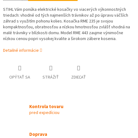
STIHL Vám ponúka elektrické kosačky vo viacerých výkonnostných
triedach: vhodné od tých najmenších trávnikov až po úpravu väčších
záhrad s využitím pohonu kolies. Kosačka RME 235 je svojou
kompaktnosťou, obratnosťou a nízkou hmotnosťou zvlášť vhodná na
malé trávniky v blízkosti domu. Model RME 443 zaujme výnimočne
nízkou cenou popri vysokej kvalite a širokom zábere kosenia.
Detailné informácie
OPÝTAŤ SA
STRÁŽIŤ
ZDIEĽAŤ
Kontrola tovaru
pred expedíciou
Doprava