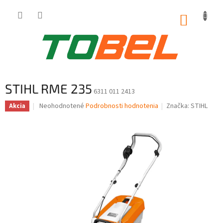
Prejsť
na
NÁKUP
obsah
KOŠÍK
STIHL RME 235
6311 011 2413
Priemerné
Neohodnotené
Podrobnosti hodnotenia
Značka:
STIHL
Akcia
hodnotenie
produktu
je
0,0
z
5
hviezdičiek.