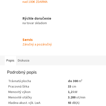
nad 100€ ZDARMA
Rýchle doručenie
na tovar skladom
Servis
Záručný a pozáručný
Popis
Diskusia
Podrobný popis
2
Trávnatá plocha
do 300
m
Pracovná šírka
33
cm
Menovitý výkon
1,2
kW
Menovité otáčky
3.200
ot/min
Hladina akust. výk. LwA
93
dB(A)