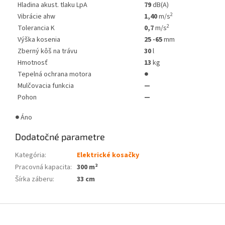
Hladina akust. tlaku LpA
79
dB(A)
2
Vibrácie ahw
1,40
m/s
2
Tolerancia K
0,7
m/s
Výška kosenia
25 -65
mm
Zberný kôš na trávu
30
l
Hmotnosť
13
kg
Tepelná ochrana motora
●
Mulčovacia funkcia
—
Pohon
—
●
Áno
Dodatočné parametre
Kategória
:
Elektrické kosačky
Pracovná kapacita
:
300 m²
Šírka záberu
:
33 cm
Z
á