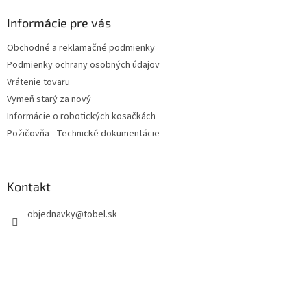
p
ä
Informácie pre vás
t
Obchodné a reklamačné podmienky
i
Podmienky ochrany osobných údajov
e
Vrátenie tovaru
Vymeň starý za nový
Informácie o robotických kosačkách
Požičovňa - Technické dokumentácie
Kontakt
objednavky
@
tobel.sk