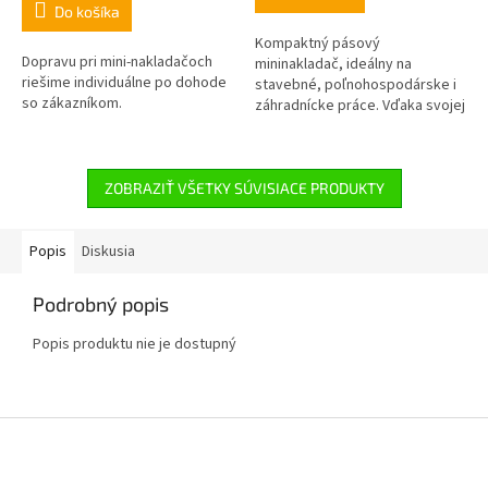
hviezdičiek.
Do košíka
Kompaktný pásový
Dopravu pri mini-nakladačoch
mininakladač, ideálny na
riešime individuálne po dohode
stavebné, poľnohospodárske i
so zákazníkom.
záhradnícke práce. Vďaka svojej
nízkej váhovej kategórie 800 kg
a kompaktným rozmerom dĺžky
2120 mm, šírky...
ZOBRAZIŤ VŠETKY SÚVISIACE PRODUKTY
Popis
Diskusia
Podrobný popis
Popis produktu nie je dostupný
Z
á
p