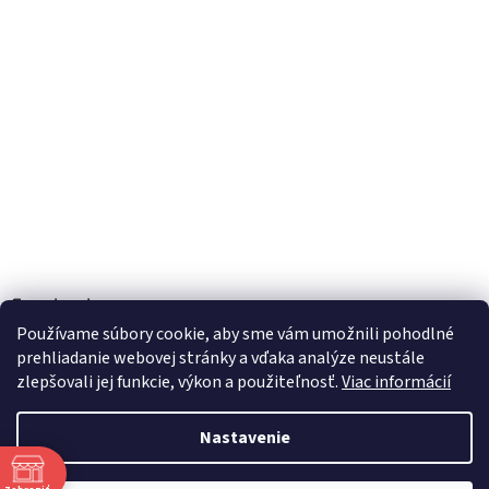
Facebook
Používame súbory cookie, aby sme vám umožnili pohodlné
prehliadanie webovej stránky a vďaka analýze neustále
zlepšovali jej funkcie, výkon a použiteľnosť.
Viac informácií
Vytvoril Shoptet
Nastavenie
Copyright 2026
TOBEL s.r.o.
. Všetky práva vyhradené.
Upraviť