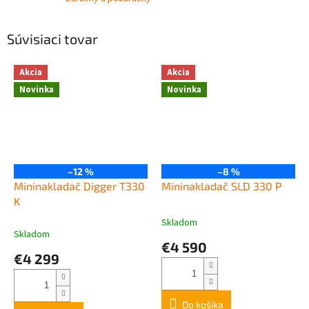
Súvisiaci tovar
Akcia
Akcia
Novinka
Novinka
–12 %
–8 %
Mininakladač Digger T330
Mininakladač SLD 330 P
K
Skladom
Priemerné
Skladom
hodnotenie
€4 590
produktu
€4 299
je
3,0
z
5
Do košíka