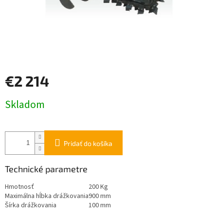
€2 214
Jednotková
Skladom
cena:
Pridať do košíka
Technické parametre
Hmotnosť
200 Kg
Maximálna hĺbka drážkovania
900 mm
Šírka drážkovania
100 mm