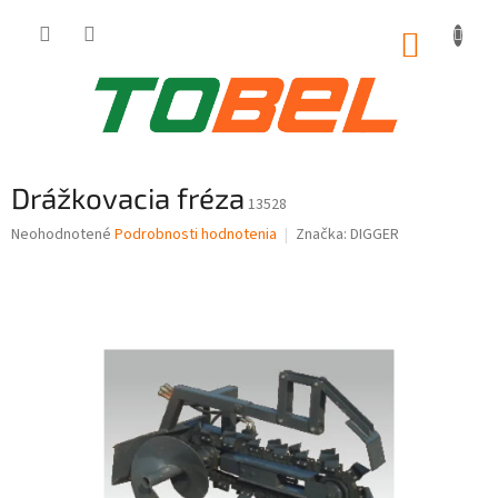
Prejsť
na
NÁKUP
obsah
KOŠÍK
Drážkovacia fréza
13528
Priemerné
Neohodnotené
Podrobnosti hodnotenia
Značka:
DIGGER
hodnotenie
produktu
je
0,0
z
5
hviezdičiek.