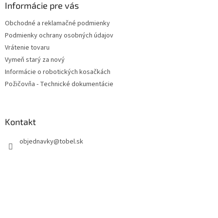
ä
Informácie pre vás
t
Obchodné a reklamačné podmienky
i
Podmienky ochrany osobných údajov
e
Vrátenie tovaru
Vymeň starý za nový
Informácie o robotických kosačkách
Požičovňa - Technické dokumentácie
Kontakt
objednavky
@
tobel.sk