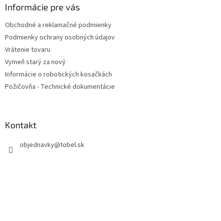
ä
Informácie pre vás
t
Obchodné a reklamačné podmienky
i
Podmienky ochrany osobných údajov
e
Vrátenie tovaru
Vymeň starý za nový
Informácie o robotických kosačkách
Požičovňa - Technické dokumentácie
Kontakt
objednavky
@
tobel.sk