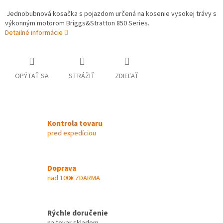
Jednobubnová kosačka s pojazdom určená na kosenie vysokej trávy s
výkonným motorom Briggs&Stratton 850 Series.
Detailné informácie
OPÝTAŤ SA
STRÁŽIŤ
ZDIEĽAŤ
Kontrola tovaru
pred expedíciou
Doprava
nad 100€ ZDARMA
Rýchle doručenie
na tovar skladom