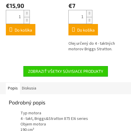
€15,90
€7
Do košíka
Do košíka
Olej určený do 4 - taktných
motorov Briggs Stratton.
ZOBRAZIŤ VŠETKY SÚVISIACE PRODUKTY
Popis
Diskusia
Podrobný popis
Typ motora
4 - takt, Briggs&Stratton 875 EXi series
Objem motora
190 cm³