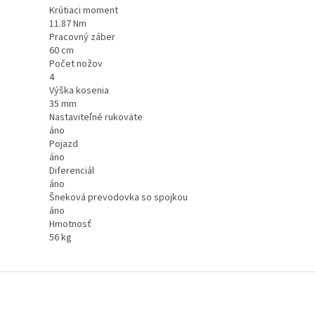
Krútiaci moment
11.87 Nm
Pracovný záber
60 cm
Počet nožov
4
Výška kosenia
35 mm
Nastaviteľné rukoväte
áno
Pojazd
áno
Diferenciál
áno
Šneková prevodovka so spojkou
áno
Hmotnosť
56 kg
Z
á
p