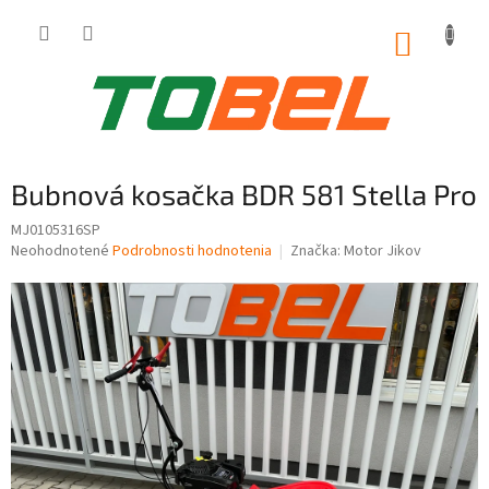
Prejsť
na
NÁKUP
obsah
KOŠÍK
Bubnová kosačka BDR 581 Stella Pro
MJ0105316SP
Priemerné
Neohodnotené
Podrobnosti hodnotenia
Značka:
Motor Jikov
hodnotenie
produktu
je
0,0
z
5
hviezdičiek.