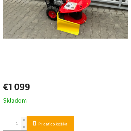
€1 099
Jednotková
Skladom
cena:
Pridať do košíka